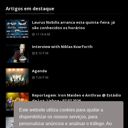
Artigos em destaque
Laurus Nobilis arranca esta quinta-feira: já
são conhecidos os horários
11:14 A.m.
Interview with Niklas Kvarforth
8:13 P.m.
Agenda
7:26 P.m.
Reportagem: Iron Maiden e Anthrax @ Estádio
da Luz, Lisboa - 07.07.2026
9:36 P.m.
Este website utiliza cookies para ajudar a
disponibilizar os nossos serviços, para
Interview with Silent Skies
personalizar anúncios e analisar o tráfego. Ao
8:06 P.m.