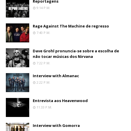
Reportagens
9:14 P.m.
Rage Against The Machine de regresso
7:40 P.m.
Dave Grohl pronuncia-se sobre a escolha de
não tocar músicas dos Nirvana
7:22 P.m.
Interview with Almanac
2:22 P.m.
Entrevista aos Heavenwood
11:33 P.m.
Interview with Gomorra