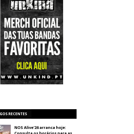
IGOS RECENTES
NOS Alive'26 arranca hoje:
Consulta os horários para as