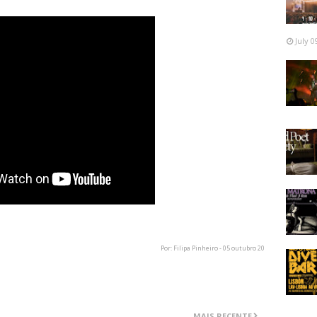
July 0
Por: Filipa Pinheiro - 05 outubro 20
MAIS RECENTE