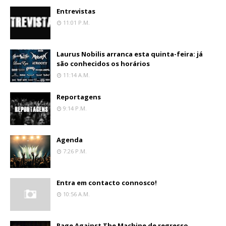
Entrevistas
11:01 P.m.
Laurus Nobilis arranca esta quinta-feira: já
são conhecidos os horários
11:14 A.m.
Reportagens
9:14 P.m.
Agenda
7:26 P.m.
Entra em contacto connosco!
10:56 A.m.
Rage Against The Machine de regresso