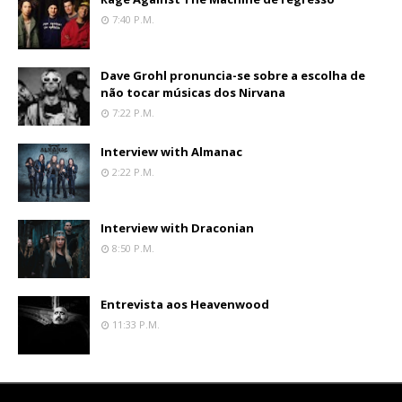
7:40 P.m.
Dave Grohl pronuncia-se sobre a escolha de
não tocar músicas dos Nirvana
7:22 P.m.
Interview with Almanac
2:22 P.m.
Interview with Draconian
8:50 P.m.
Entrevista aos Heavenwood
11:33 P.m.