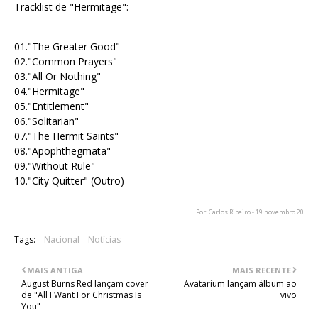
Tracklist de "Hermitage":
01."The Greater Good"
02."Common Prayers"
03."All Or Nothing"
04."Hermitage"
05."Entitlement"
06."Solitarian"
07."The Hermit Saints"
08."Apophthegmata"
09."Without Rule"
10."City Quitter" (Outro)
Por: Carlos Ribeiro - 19 novembro 20
Tags:
Nacional
Notícias
MAIS ANTIGA
MAIS RECENTE
August Burns Red lançam cover
Avatarium lançam álbum ao
de "All I Want For Christmas Is
vivo
You"