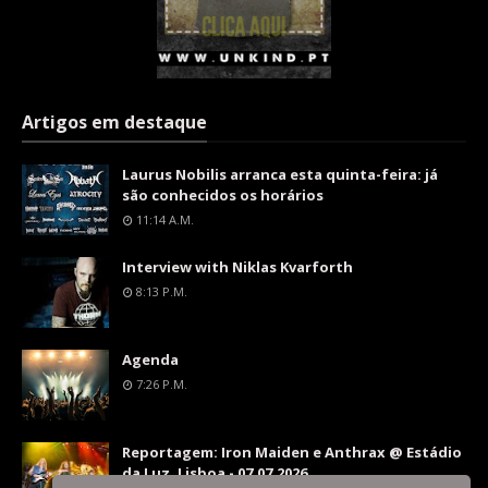
Artigos em destaque
Laurus Nobilis arranca esta quinta-feira: já
são conhecidos os horários
11:14 A.m.
Interview with Niklas Kvarforth
8:13 P.m.
Agenda
7:26 P.m.
Reportagem: Iron Maiden e Anthrax @ Estádio
da Luz, Lisboa - 07.07.2026