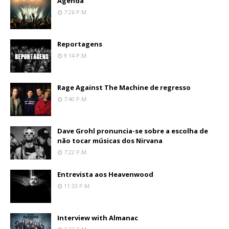
Agenda
7:26 P.m.
Reportagens
9:14 P.m.
Rage Against The Machine de regresso
7:40 P.m.
Dave Grohl pronuncia-se sobre a escolha de
não tocar músicas dos Nirvana
7:22 P.m.
Entrevista aos Heavenwood
11:33 P.m.
Interview with Almanac