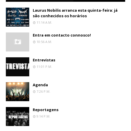
Laurus Nobilis arranca esta quinta-feira: já
são conhecidos os horários
11:14 A.m.
Entra em contacto connosco!
10:56 A.m.
Entrevistas
11:01 P.m.
Agenda
7:26 P.m.
Reportagens
9:14 P.m.