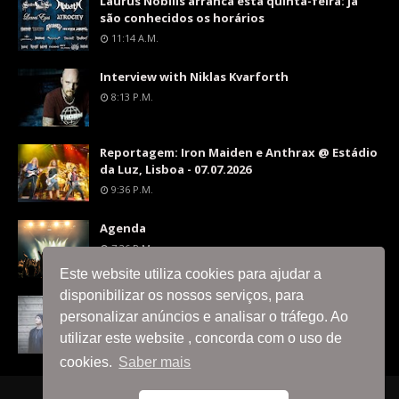
Laurus Nobilis arranca esta quinta-feira: já
são conhecidos os horários
11:14 A.m.
Interview with Niklas Kvarforth
8:13 P.m.
Reportagem: Iron Maiden e Anthrax @ Estádio
da Luz, Lisboa - 07.07.2026
9:36 P.m.
Agenda
7:26 P.m.
Este website utiliza cookies para ajudar a
disponibilizar os nossos serviços, para
Interview with Silent Skies
personalizar anúncios e analisar o tráfego. Ao
8:06 P.m.
utilizar este website , concorda com o uso de
cookies.
Saber mais