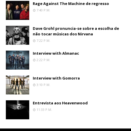
Rage Against The Machine de regresso
7:40 P.m.
Dave Grohl pronuncia-se sobre a escolha de
não tocar músicas dos Nirvana
7:22 P.m.
Interview with Almanac
2:22 P.m.
Interview with Gomorra
3:10 P.m.
Entrevista aos Heavenwood
11:33 P.m.