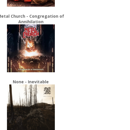
etal Church - Congregation of
Annihilation
None - Inevitable