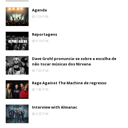
Agenda
7:26 P.m.
Reportagens
9:14 P.m.
Dave Grohl pronuncia-se sobre a escolha de
não tocar músicas dos Nirvana
7:22 P.m.
Rage Against The Machine de regresso
7:40 P.m.
Interview with Almanac
2:22 P.m.