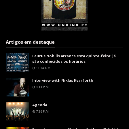
Artigos em destaque
Laurus Nobilis arranca esta quinta-feira: já
são conhecidos os horários
11:14 A.m.
Interview with Niklas Kvarforth
8:13 P.m.
Agenda
7:26 P.m.