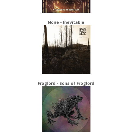
None - Inevitable
Froglord - Sons of Froglord