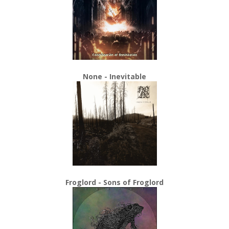
None - Inevitable
Froglord - Sons of Froglord