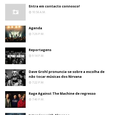
Entra em contacto connosco!
10:56 A.m.
Agenda
7:26 P.m.
Reportagens
9:14 P.m.
Dave Grohl pronuncia-se sobre a escolha de
não tocar músicas dos Nirvana
7:22 P.m.
Rage Against The Machine de regresso
7:40 P.m.