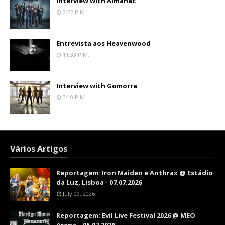
Interview with Almanac
2:22 P.m.
Entrevista aos Heavenwood
11:33 P.m.
Interview with Gomorra
3:10 P.m.
Vários Artigos
Reportagem: Iron Maiden e Anthrax @ Estádio
da Luz, Lisboa - 07.07.2026
July 09, 2026
Reportagem: Evil Live Festival 2026 @ MEO