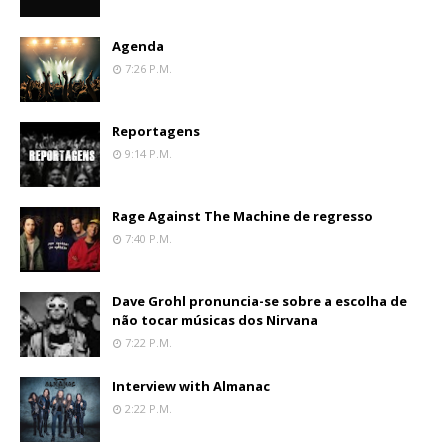
Agenda
7:26 P.m.
Reportagens
9:14 P.m.
Rage Against The Machine de regresso
7:40 P.m.
Dave Grohl pronuncia-se sobre a escolha de
não tocar músicas dos Nirvana
7:22 P.m.
Interview with Almanac
2:22 P.m.