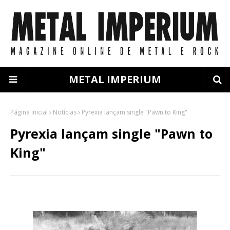
METAL IMPERIUM
Página inicial
Notícias
Pyrexia lançam single "Pawn to King"
Pyrexia lançam single "Pawn to
King"