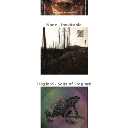
None - Inevitable
Froglord - Sons of Froglord