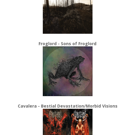
Froglord - Sons of Froglord
Cavalera - Bestial Devastation/Morbid Visions