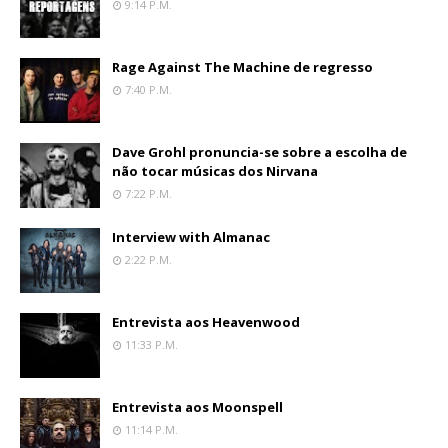
9:14 P.m.
Rage Against The Machine de regresso
7:40 P.m.
Dave Grohl pronuncia-se sobre a escolha de
não tocar músicas dos Nirvana
7:22 P.m.
Interview with Almanac
2:22 P.m.
Entrevista aos Heavenwood
11:33 P.m.
Entrevista aos Moonspell
11:14 P.m.