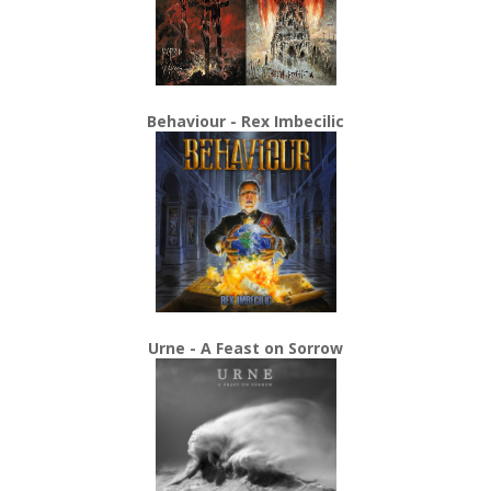
Behaviour - Rex Imbecilic
Urne - A Feast on Sorrow