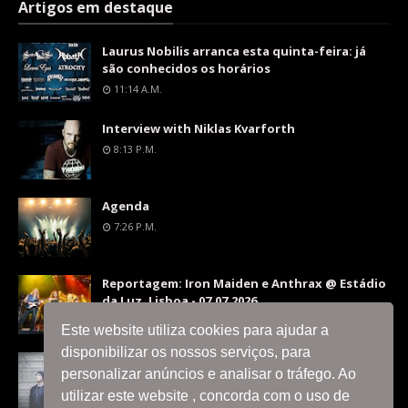
Artigos em destaque
Laurus Nobilis arranca esta quinta-feira: já
são conhecidos os horários
11:14 A.m.
Interview with Niklas Kvarforth
8:13 P.m.
Agenda
7:26 P.m.
Reportagem: Iron Maiden e Anthrax @ Estádio
da Luz, Lisboa - 07.07.2026
9:36 P.m.
Este website utiliza cookies para ajudar a
disponibilizar os nossos serviços, para
Interview with Silent Skies
personalizar anúncios e analisar o tráfego. Ao
8:06 P.m.
utilizar este website , concorda com o uso de