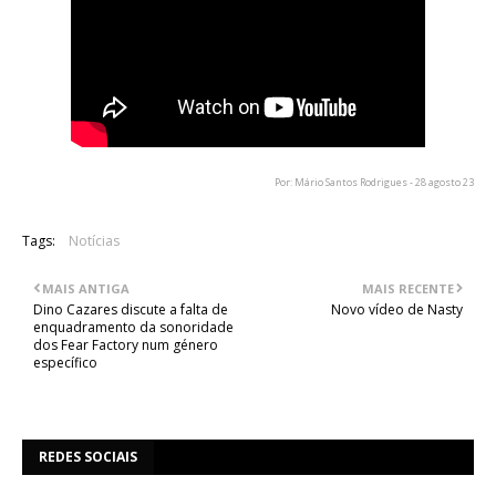
Por: Mário Santos Rodrigues - 28 agosto 23
Tags:
Notícias
MAIS ANTIGA
MAIS RECENTE
Dino Cazares discute a falta de
Novo vídeo de Nasty
enquadramento da sonoridade
dos Fear Factory num género
específico
REDES SOCIAIS