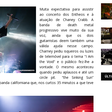
Muita expectativa para assistir
ao concerto dos Entheos e à
atuação de Chaney Crabb. A
banda de death metal
progressivo vive muito da sua
voz, ainda que os dois
guitarristas deem também uma
válida ajuda nesse campo.
Charney pediu isqueiros ou luzes
de telemóvel para o tema “I Am
the Void” e o público fez-lhe a
vontade. O mesmo aconteceu
quando pediu aplausos e até um
ÚLT
circle pit. “the Sinking Sun”
banda californiana que, nos curtos 35 minutos a que teve