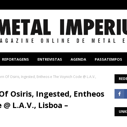
REPORTAGENS
ENTREVISTAS
AGENDA
PASSATEMPOS
n Of Osiris, Ingested, Entheos e The Voynich Code @ L.A.V.,
REDE
f Osiris, Ingested, Entheos
@ L.A.V., Lisboa –
UNK