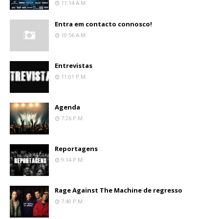
11:14 A.m.
Entra em contacto connosco!
10:56 A.m.
Entrevistas
11:01 P.m.
Agenda
7:26 P.m.
Reportagens
9:14 P.m.
Rage Against The Machine de regresso
7:40 P.m.