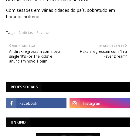
Com sessões em várias cidades do país, sobretudo em
horários noturnos.
Tags:
Notícias
Reviews
MAIS ANTIGA
MAIS RECENTE
Anthrax regressam com novo
Haken regressam com “In a
single “It’s For The Kids” e
Fever Dream”
anunciam novo álbum
REDES SOCIAIS
UNKIND