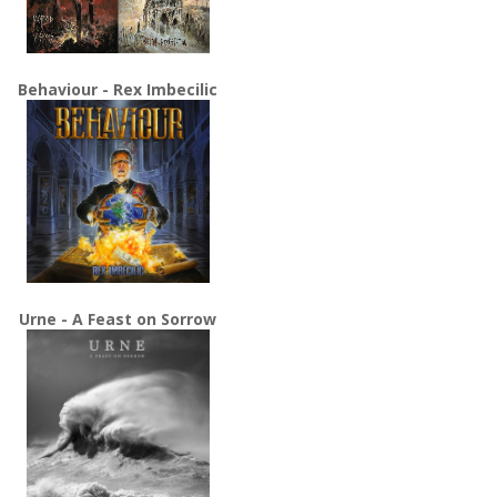
Behaviour - Rex Imbecilic
Urne - A Feast on Sorrow