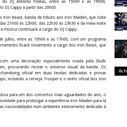
o DJ António Freitas, entre as 15h00 e as 19h00,
 DJ Cappy a partir das 20h00.
s Iron Beast, banda de tributo aos Iron Maiden, que sobe
 das 21h00 às 22h00, das 22h30 às 23h30 e da meia-noite
 a música continuará a cargo do DJ Cappy.
de julho, entre as 10h00 e as 17h00, com um programa
cerramento ficará novamente a cargo dos Iron Beast, que
com uma decoração especialmente criada pela Skulls
n, procurando recriar o universo visual da banda. Os
ÚLT
rchandising oficial em duas tendas dedicadas e provar
o, incluindo a cerveja Trooper e o vinho oficial dos Iron
sboa para um dos concertos mais aguardados do ano, o
unidade para prolongar a experiência Iron Maiden para lá
ias nacionalidades num ambiente inteiramente dedicado à