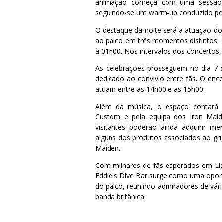
animação começa com uma sessão d
seguindo-se um warm-up conduzido pelo
O destaque da noite será a atuação do
ao palco em três momentos distintos:
à 01h00. Nos intervalos dos concertos,
As celebrações prosseguem no dia 7 
dedicado ao convívio entre fãs. O en
atuam entre as 14h00 e as 15h00.
Além da música, o espaço contará 
Custom e pela equipa dos Iron Maide
visitantes poderão ainda adquirir me
alguns dos produtos associados ao grup
Maiden.
Com milhares de fãs esperados em Li
Eddie's Dive Bar surge como uma oport
do palco, reunindo admiradores de vár
banda britânica.