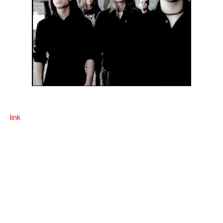
A banda de Melodic Death Metal Alemã Dark Age tem
disponível um novo vídeo teaser que pode ser visualizado aqui:
link
A banda entrou em estúdio no dia 8 de Maio para gravar o
novo álbum, que sairá no Outono pela AFM Records.
De acordo com os Dark Age: "Podem esperar as típicas
melodias Dark Age e algumas surpresas no nosso som,
principalmente porque todos os membros da banda estiveram
envolvidos na composição dos temas com mais força do que
nunca."