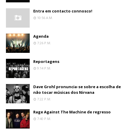
Entra em contacto connosco!
10:56 A.m.
Agenda
7:26 P.m.
Reportagens
9:14 P.m.
Dave Grohl pronuncia-se sobre a escolha de
não tocar músicas dos Nirvana
7:22 P.m.
Rage Against The Machine de regresso
7:40 P.m.