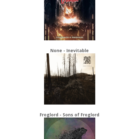
None - Inevitable
Froglord - Sons of Froglord