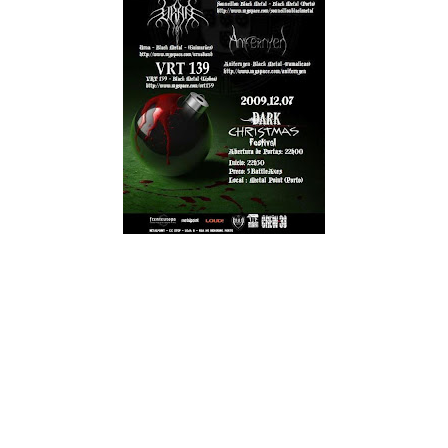
No dia 7 de Dezembro (2ª feira) pelas 22 horas irá realizar-se
o festival Dark X-mas Fest.
O fetival irá realizar-se no Metal Point e por apenas 5€
poderão ver as seguintes bandas:
Celtic Dance
Sonneillon
Urna
Anifernyen
VRT 139