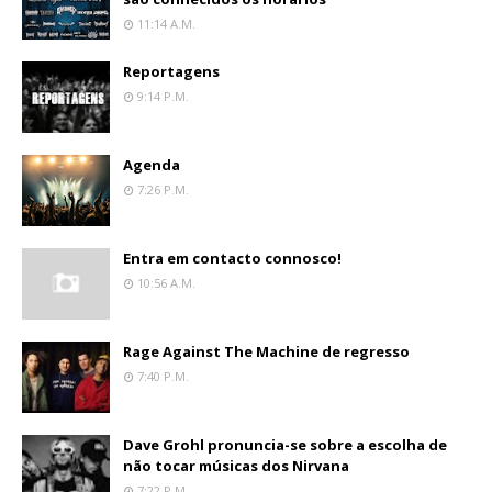
11:14 A.m.
Reportagens
9:14 P.m.
Agenda
7:26 P.m.
Entra em contacto connosco!
10:56 A.m.
Rage Against The Machine de regresso
7:40 P.m.
Dave Grohl pronuncia-se sobre a escolha de
não tocar músicas dos Nirvana
7:22 P.m.