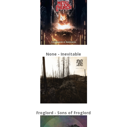
None - Inevitable
Froglord - Sons of Froglord