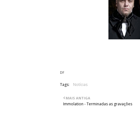
O vídeo da música "The Rise Of Denial
Divides Us - Death Unites Us", foi dispo
DF
Tags:
Notícias
MAIS ANTIGA
Immolation - Terminadas as gravações