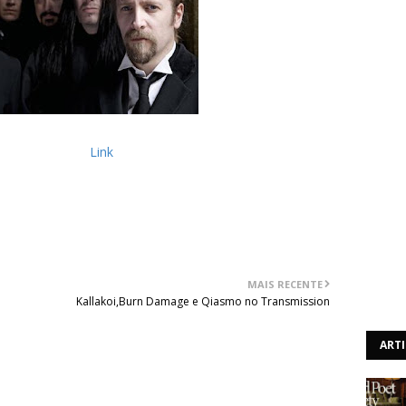
", pertencente ao novo álbum dos Paradise Lost "Faith
nibilizado aqui:
Link
MAIS RECENTE
Kallakoi,Burn Damage e Qiasmo no Transmission
ART