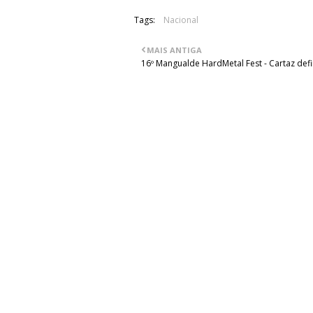
Tags:
Nacional
MAIS ANTIGA
16º Mangualde HardMetal Fest - Cartaz defi