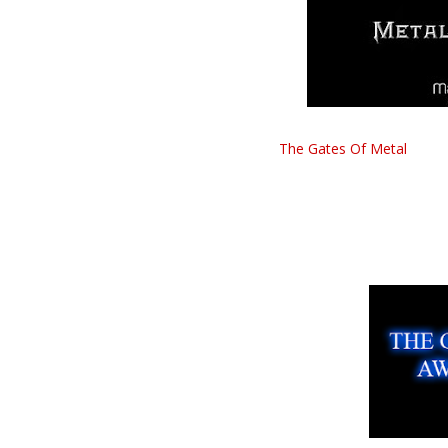
A nossa Webzine Metal Imperium foi d
de 2009 pela
The Gates Of Metal
. É mu
trabalho em prol do Metal e ainda mai
qual agradecemos imenso pela distinçã
continuar a divulgar e apoiar cada vez 
Para verem os premiados em várias cat
imagem abaixo: