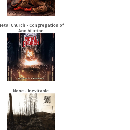
etal Church - Congregation of
Annihilation
None - Inevitable