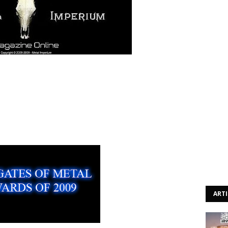
istinguida como melhor Webzine Portuguesa deste ano
ito gratificante termos reconhecimento pelo nosso
s vindo de uma Webzine do nível da The Gates Of Metal, à
o. Esta premiação ainda nos dá mais força para
mais o Metal.
egorias dos The Gates Of Metal Awards clicar na
ART