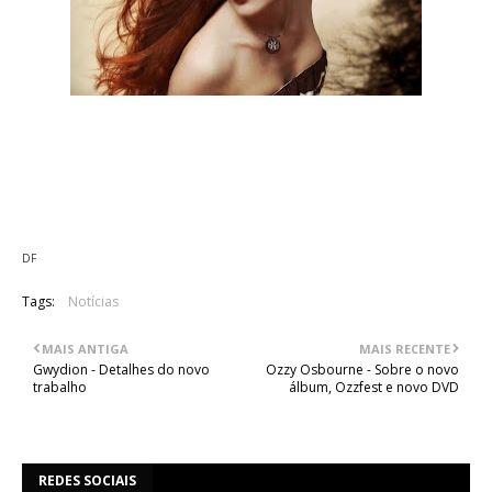
Segundo uma entrevista realizada a Simone Simons, esta
revelou que planeia começar a trabalhar no seu primeiro
álbum a solo.
Mais detalhes são aguardados.
DF
Tags:
Notícias
MAIS ANTIGA
MAIS RECENTE
Gwydion - Detalhes do novo
Ozzy Osbourne - Sobre o novo
trabalho
álbum, Ozzfest e novo DVD
REDES SOCIAIS