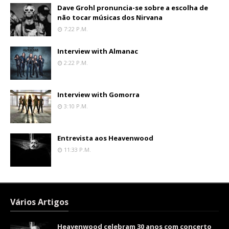
Dave Grohl pronuncia-se sobre a escolha de
não tocar músicas dos Nirvana
7:22 P.m.
Interview with Almanac
2:22 P.m.
Interview with Gomorra
3:10 P.m.
Entrevista aos Heavenwood
11:33 P.m.
Vários Artigos
Heavenwood celebram 30 anos com concerto