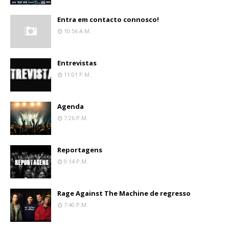
Entra em contacto connosco!
10:56 A.m.
Entrevistas
11:01 P.m.
Agenda
7:26 P.m.
Reportagens
9:14 P.m.
Rage Against The Machine de regresso
7:40 P.m.