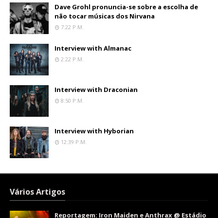
Dave Grohl pronuncia-se sobre a escolha de
não tocar músicas dos Nirvana
7:22 P.m.
Interview with Almanac
2:22 P.m.
Interview with Draconian
8:50 P.m.
Interview with Hyborian
12:39 P.m.
Vários Artigos
Reportagem: Iron Maiden e Anthrax @ Estádio