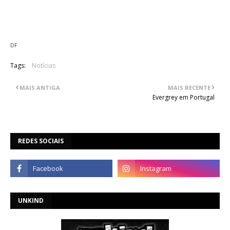
09. The Akuma Afterglow
10. Enter Dog Of Pavlov
DF
Tags:
Notícias
MAIS ANTIGA
MAIS RECENTE
Evergrey em Portugal
REDES SOCIAIS
UNKIND