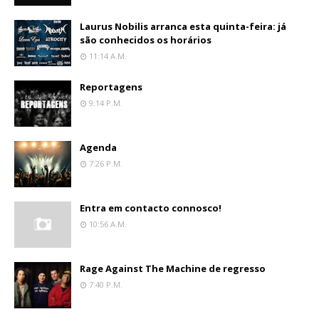
Laurus Nobilis arranca esta quinta-feira: já
são conhecidos os horários
11:14 A.m.
Reportagens
9:14 P.m.
Agenda
7:26 P.m.
Entra em contacto connosco!
10:56 A.m.
Rage Against The Machine de regresso
7:40 P.m.