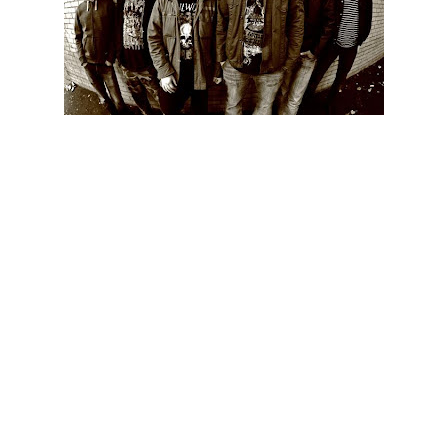
A track list de "The Panic Broadcast", o novo álbum dos
Suecos Soilwork, foi revelada e pode ser vista abaixo.
Este novo álbum de originais deverá ser lançado no dia 25 de
Junho através da Nuclear Blast.
"The Panic Broadcast" Track List:
01. Late For The Kill, Early For The Slaughter
02. 2 Lives Worth Of Reckoning
03. The Thrill
04. Deliverance Is Mine
05. Night Comes Clean
06. King Of The Threshold
07. Let This River Flow
08. Epitome