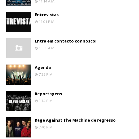
11:14 A.m.
Entrevistas
11:01 P.m.
Entra em contacto connosco!
10:56 A.m.
Agenda
7:26 P.m.
Reportagens
9:14 P.m.
Rage Against The Machine de regresso
7:40 P.m.