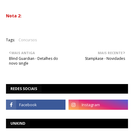
Imperium
Nota 2:
Por falta de tempo foi-nos impossivel publicar hoje o
ranking actualizado. Publicaremos já na próxima semana.
Lusatarium - Metallica lives here.
Tags:
Concursos
MAIS ANTIGA
MAIS RECENTE
Blind Guardian - Detalhes do
Stampkase - Novidades
novo single
REDES SOCIAIS
UNKIND