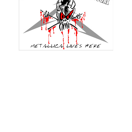
Terminou o tempo para responder à oitava pergunta deste
novo passatempo. Abaixo encontra-se a resposta e uma nova
pergunta, que irá valer valer 3 pontos.
O Lusatarium (clube oficial de fãs de Metallica em Portugal) e
o Metal Imperium, vão oferecer prémios no âmbito de um
passatempo que decorrerá entre o dia 29 de Março e o dia 16
de Maio.
Ao longo de 7 semanas serão lançadas questões e desafios
no blog, que os participantes terão de acompanhar e
responder em tempo útil, indicado em cada questão.
Tratando-se de um passatempo contínuo, com atribuição de
pontos a cada participante, será publicado um ranking