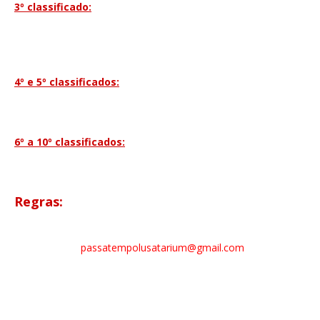
3º classificado:
Bilhete para o concerto de Metallica a 19 de
Maio no Pavilhão Atlântico.
Se o vencedor for sócio do Lusatarium (à data da atribuição)
ganhará adicionalmente um prémio do Metclub;
4º e 5º classificados:
Oferta de t-shirt Lusatarium.
Se o vencedor for sócio do Lusatarium (à data da atribuição)
ganhará adicionalmente merchandise dos Metallica;
6º a 10º classificados:
oferta de t-shirt Lusatarium.
Regras:
- Todas as respostas terão de ser enviadas obrigatoriamente
para o e-mail:
passatempolusatarium@gmail.com
;
- Cada pergunta só estará disponível durante 3 dias, a partir do
momento em que é colocada. Com a colocação de nova
pergunta/desafio será anunciada a data e hora a que fecham
as entradas para as respostas a respectiva questão;