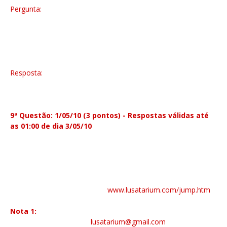
Pergunta:
8ª Questão: 25/04/10 (1 ponto) - Respostas eram válidas até
as 13:30 de dia 28/04/10.
Qual o nome da Tournée que trouxe
os Metallica pela primeira vez ao nosso país, a 16 de Junho de
1993?
Resposta:
Nowhere Else To Roam.
9ª Questão: 1/05/10 (3 pontos) - Respostas válidas até
as 01:00 de dia 3/05/10
Qual a frase com que Marianne Faithfull contribuiu para
a letra de "The Memory Remains", e qual a sua origem?
Inscrições no Lusatarium em
www.lusatarium.com/jump.htm
Nota 1:
A entrega dos prémios ficará a cargo do Lusatarium
Informações através de
lusatarium@gmail.com
ou do Metal