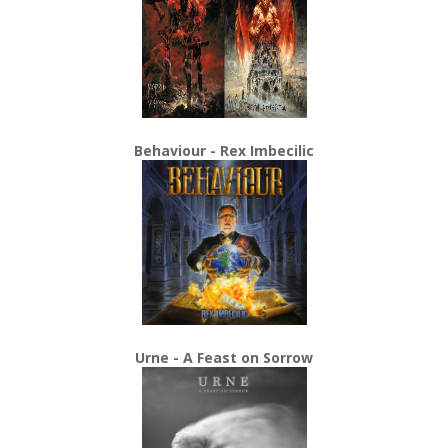
Behaviour - Rex Imbecilic
Urne - A Feast on Sorrow