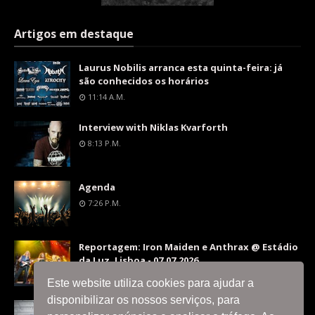
Artigos em destaque
Laurus Nobilis arranca esta quinta-feira: já
são conhecidos os horários
11:14 A.m.
Interview with Niklas Kvarforth
8:13 P.m.
Agenda
7:26 P.m.
Reportagem: Iron Maiden e Anthrax @ Estádio
da Luz, Lisboa - 07.07.2026
9:36 P.m.
Este website utiliza cookies para ajudar a
disponibilizar os nossos serviços, para
Interview with Silent Skies