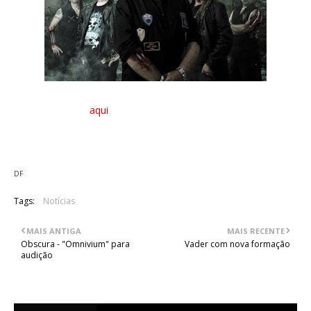
Um sample do tema "Leatherhead", retirado de "REV-Raptor",
pode ser ouvido
aqui
. O novo registo de U.D.O. será lançado a
20 de Maio através da AFM Records.
DF
Tags:
Notícias
MAIS ANTIGA
MAIS RECENTE
Obscura - "Omnivium" para
Vader com nova formação
audição