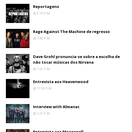
Reportagens
9:14 P.m.
Rage Against The Machine de regresso
7:40 P.m.
Dave Grohl pronuncia-se sobre a escolha de
não tocar músicas dos Nirvana
7:22 P.m.
Entrevista aos Heavenwood
11:33 P.m.
Interview with Almanac
2:22 P.m.
Entrevista aos Moonspell