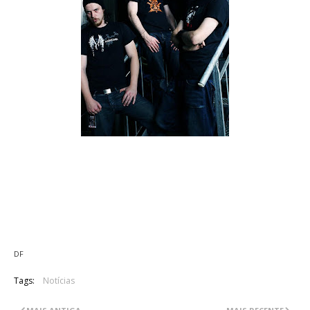
O guitarrista Ken Sorceron anunciou no seu facebook que
deixou os Aborted. Este, apesar de comunicar que irá sentir
muita falta do grupo, revelou que se quer dedicar por
completo aos Abigail Williams, que têm neste momento muito
trabalho em mãos.
DF
Tags:
Notícias