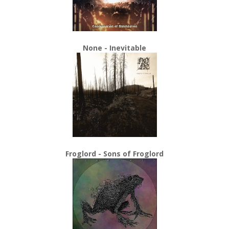
None - Inevitable
Froglord - Sons of Froglord