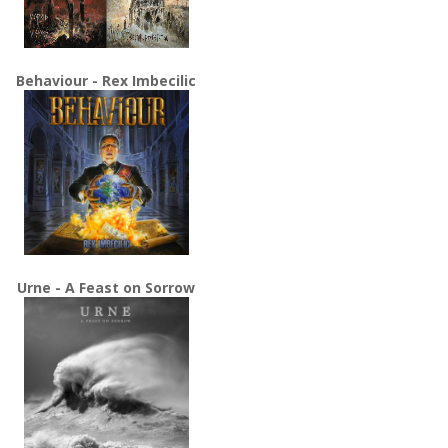
Behaviour - Rex Imbecilic
Urne - A Feast on Sorrow