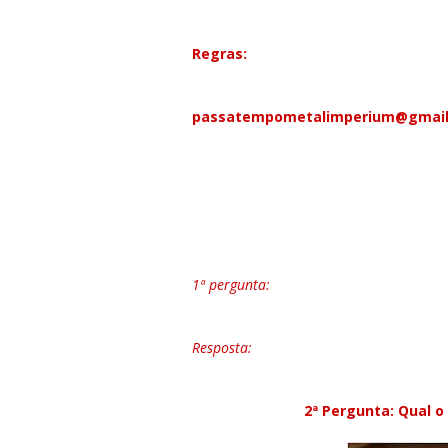
5 de Julho.
As regras podem ser vistas 
Regras:
1- Só serão consideradas válidas, as r
passatempometalimperium@gmai
2- A partir do momento que for coloca
à primeira, e assim sucessivamente.
3- Em caso de empate, os desempates
certas e pela ordem de chegada das me
lançaremos outra pergunta e que resp
1ª pergunta:
Quantas bandas irão actuar 
realizar em Getafe?
Resposta:
8
2ª Pergunta: Qual o