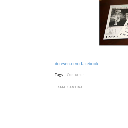
Aproveitamos e deixamos aqui informa
Sistemática se encontra a organizar pa
do evento no facebook
.
Tags:
Concursos
MAIS ANTIGA