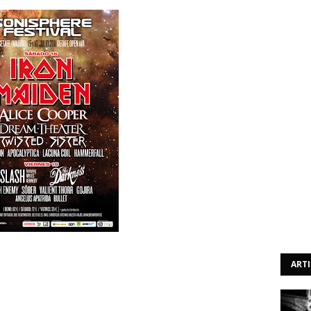
drid, irá realizar-se o Sonisphere Festival. A Metal
ndividuais para o festival. Para se habilitarem às entradas
ART
ficuldade acrescida ou não), que iremos divulgar em dias
r uma semana, dois dias ou um dia a revelarmos as
ficar atentos à nossa webzine entre os dias 29 de Junho e