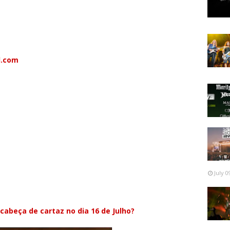
abaixo.
espostas que sejam enviadas para o e-mail:
l.com
da a segunda questão, deixará se ser possível responder
 serão determinados pelo maior número de respostas
smas à nossa caixa de e-mail ou, caso seja necessário,
onder mais rápido e acertadamente ganha o prémio.
no primeiro dia do Sonisphere Festival que ser irá
July 0
 cabeça de cartaz no dia 16 de Julho?