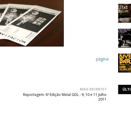
ção importante acerca da excursão que a nacional Luta
ra este evento. Mais detalhes podem ser vistos na
página
MAIS RECENTE
ÚLT
Reportagem: 6ª Edição Metal GDL - 9, 10 e 11 Julho
2011