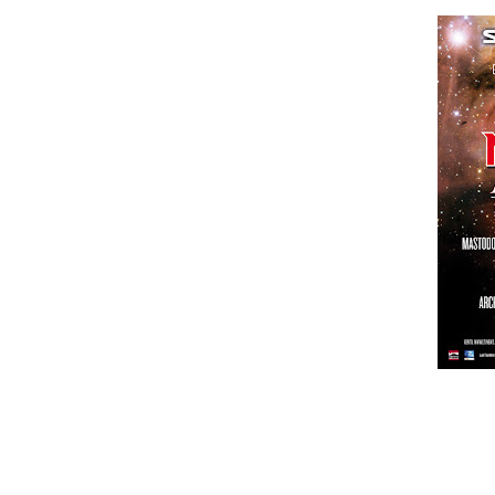
Nos dias 15 e 16 de Julho em Getafe, Ma
Imperium tem para oferecer 3 bilhetes i
basta responderem a 3 perguntas (de di
aleatórios ou seja, tanto pode demora
restantes perguntas. Por isso terão de 