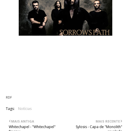
Os gregos Sorrows Path agendaram para 20 de Agosto a data
de entrada em estúdio, para iniciarem a gravação do seu
segundo trabalho. A escolha recaiu sobre os Fragile Studios,
em Atenas, e sabe-se já que durarão até 29 de Outubro e que
a obra conterá 10 faixas.
O lançamento terá o selo da German Rock It Up/Ice Warrior
Records!
RDF
Tags:
Notícias
MAIS ANTIGA
MAIS RECENTE
Whitechapel - "Whitechapel"
Sylosis - Capa de "Monolith"