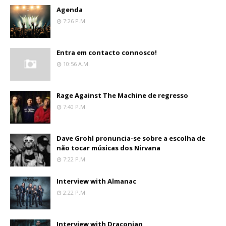
Agenda
7:26 P.m.
Entra em contacto connosco!
10:56 A.m.
Rage Against The Machine de regresso
7:40 P.m.
Dave Grohl pronuncia-se sobre a escolha de
não tocar músicas dos Nirvana
7:22 P.m.
Interview with Almanac
2:22 P.m.
Interview with Draconian