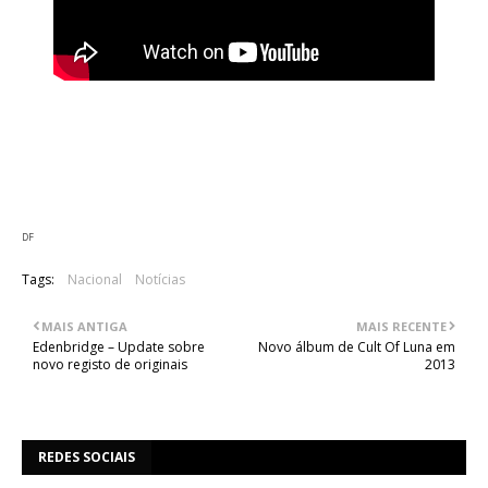
Acima, poderá ser visto o novo vídeoclip dos alemães Primal
Fear. O mesmo foi gravado para o tema "Strike" , retirado de
"Unbreakable" editado em Janeiro deste ano.O mesmo foi
gravado durante a tour de promoção do registo.
DF
Tags:
Nacional
Notícias
MAIS ANTIGA
MAIS RECENTE
Edenbridge – Update sobre
Novo álbum de Cult Of Luna em
novo registo de originais
2013
REDES SOCIAIS