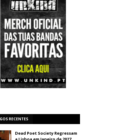
IGOS RECENTES
Dead Poet Society Regressam
a Lisboa em Janeiro de 2027