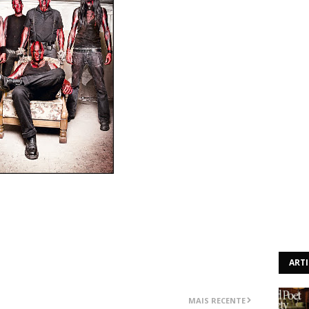
título do seu novo álbum “Guten Tag”, que será lançado
ecords.
ART
MAIS RECENTE