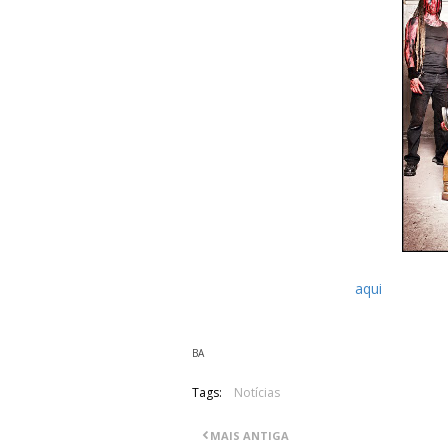
Os Varg disponibilizaram
aqui
, o tema 
no próximo dia 5 através da NoiseArt R
BA
Tags:
Notícias
MAIS ANTIGA