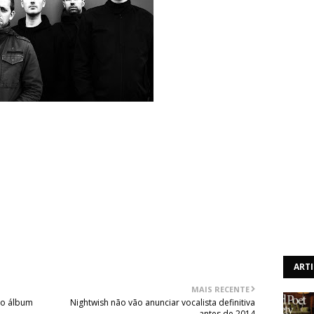
tar presentes em Portugal para três concertos, nos dias
ncerto irá realizar-se no Legacy Bar, em Albufeira e as
 e The Highest Cost. O segundo concerto terá lugar no
abertura serão os For The Glory e Death Will Come. O
pública da Música, em Lisboa e a banda holandesa terá a
Above The Hate.
ART
MAIS RECENTE
vo álbum
Nightwish não vão anunciar vocalista definitiva
antes de 2014