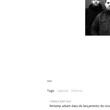
Os holandeses No Turning Back vão es
11, 12 e 13 de Janeiro. O primeiro co
bandas de abertura serão os Pressure
Hard Club, no Porto e as bandas de 
terceiro concerto irá acontecer na Re
companhia dos Grankapo, Challenge e 
MSR
Tags:
Agenda
Notícias
MAIS ANTIGA
ReVamp adiam data de lançamento do no