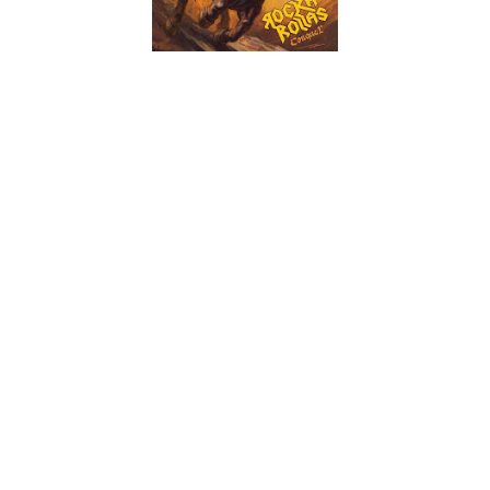
Nome estranho para uma banda, que remete para uma
problemática que já referi algures acerca da dificuldade em
arranjar nomes apelativos nos dias de hoje. Com o primeiro
álbum editado em 2011, os Rocka Rollas regressaram no final
do ano passado com este EP de quatro faixas. A primeira
faixa, "Bloodbath", é a perfeita abertura e até introdução à
banda. Um malhão de Heavy Metal speedado (não digo que é
speed metal porque a fronteira entre esse subgénero,
chamemos-lhe isso, e o power metal sempre foi quase
inexistente), que transpira honestidade por todos os poros.
O tema título vem de seguida e é uma uma faixa não tão
acelerada mas nem por isso menos intensa. Bom refrão e um
excelente trabalho de guitarra, com harmonias inspiradas e
um solo fora de série. Oito minutos que passam num instante,
na melhor faixa deste lançamento. "Riding The Metal Storm"
recupera a velocidade do primeiro tema e mantém o nível de
qualidade bem elevado. É certo que o refrão soa um pouco