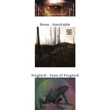
None - Inevitable
Froglord - Sons of Froglord