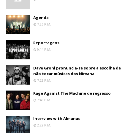
Agenda
7:26 P.m.
Reportagens
9:14 P.m.
Dave Grohl pronuncia-se sobre a escolha de
não tocar músicas dos Nirvana
7:22 P.m.
Rage Against The Machine de regresso
7:40 P.m.
Interview with Almanac
2:22 P.m.