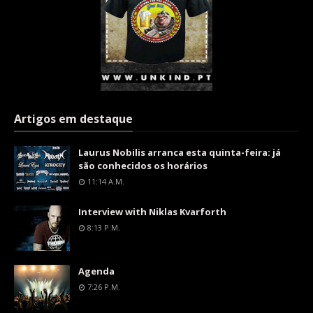
Artigos em destaque
Laurus Nobilis arranca esta quinta-feira: já
são conhecidos os horários
11:14 A.m.
Interview with Niklas Kvarforth
8:13 P.m.
Agenda
7:26 P.m.