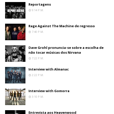
Reportagens
9:14 P.m.
Rage Against The Machine de regresso
7:40 P.m.
Dave Grohl pronuncia-se sobre a escolha de
não tocar músicas dos Nirvana
7:22 P.m.
Interview with Almanac
2:22 P.m.
Interview with Gomorra
3:10 P.m.
Entrevista aos Heavenwood