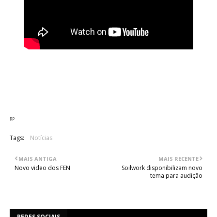
Os Suffocation lançaram o seu mais recente trabalho
"Pinnacle Of Bedlam", no passado dia 15 pela Nuclear Blast.
Acima poderá ser visto o clip referente ao tema, "As Grace
Descends", retirado desse mesmo registo.
RP
Tags:
Notícias
MAIS ANTIGA
MAIS RECENTE
Novo video dos FEN
Soilwork disponibilizam novo
tema para audição
REDES SOCIAIS