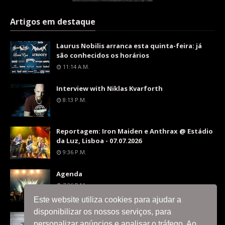
Artigos em destaque
Laurus Nobilis arranca esta quinta-feira: já
são conhecidos os horários
11:14 A.m.
Interview with Niklas Kvarforth
8:13 P.m.
Reportagem: Iron Maiden e Anthrax @ Estádio
da Luz, Lisboa - 07.07.2026
9:36 P.m.
Agenda
7:26 P.m.
Este website utiliza cookies para ajudar a
disponibilizar os nossos serviços, para
Interview with Silent Skies
personalizar anúncios e analisar o tráfego. Ao