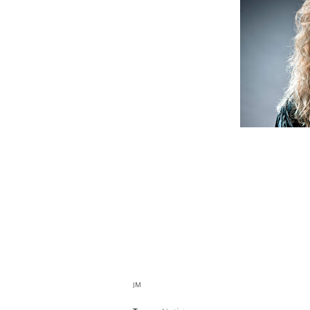
Dave Mustaine deu uma entrevista à 
Collider ter saído apenas há uma mês, 
disse – “ninguém sabe quanto temp
Hanneman?!? Quero compor o máximo p
que a banda terá já marcado tempo de 
Megadeth. Entretanto, é também já c
no Festival Gigantour, depois de ter 
Dave decidiu-se pela música Metal Milit
JM