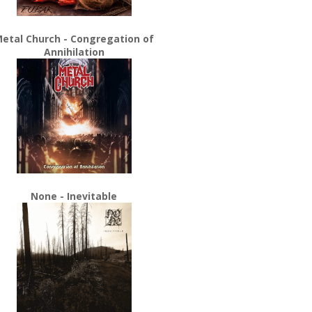
etal Church - Congregation of
Annihilation
None - Inevitable