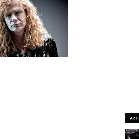
93X Radio onde revelou que, apesar do novíssimo Super
já está a trabalhar no seu sucessor. “O tempo é curto” –
o de vida ainda tem, viram o que aconteceu ao Jeff
ossível no tempo que me resta!”, declarou, e revelou
estúdio para trabalhar naquele que será o 15º álbum dos
onhecida a música que Dave e Jason Newsted irão tocar
submetido a sufrágio dos fãs qual o tema que preferiam,
ia.
ART