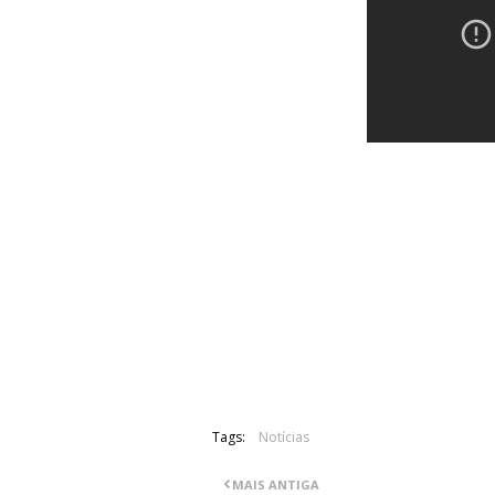
Acima pode ser ouvida a música "Cusp
dos Opeth, "Pale Communion", cuja dat
Não foi disponibilizada através do pr
um carácter não oficial.
Resta saber se esta é a versão oficial 
"fuga".
Tags:
Notícias
MAIS ANTIGA