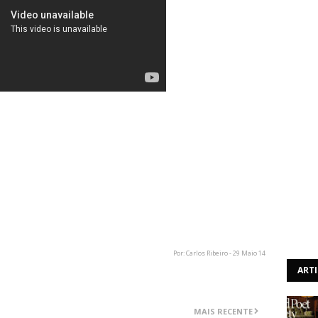
 Of Eternity"que, alegadamente, pertence ao novo álbum
a de lançamento foi adiada para 25 de Agosto.
ocesso habitual, pela editora da banda, tendo desse modo
da música e se a banda sueca se irá pronunciar sobre esta
Por: Carlos Ribeiro - 29 Maio 14
ART
MAIS RECENTE