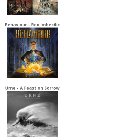
Behaviour - Rex Imbecilic
Urne - A Feast on Sorrow