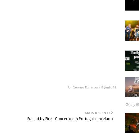
ing desde a criação da banda, comenta: “Após 25 anos a
úsica do coração e a tentar renovar-nos, estamos muito
ar isto com todos os membros do passado e presente da
-nos abençoados e privilegiados. Fizemos imensos amigos
speramos partilhar esta noite juntos.”
 dia 20 e Junho, na bilheteira do Doornroosje. Além deste
“besto of”, que estará disponível no Doornroosje dia 9 de
ados.
Por: Catarina Rodrigues - 19 Junho 14
July 0
MAIS RECENTE
Fueled by Fire - Concerto em Portugal cancelado