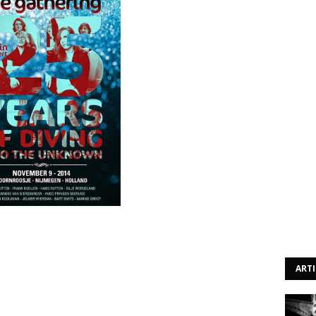
iam fazer uma pausa. Contudo, trouxeram agora uma boa
mo dia 9 de Novembro farão um concerto especial para
rá lugar no Doornroosje em Nijmegen, na Holanda.
ART
ue alguma vez firam parte do alinhamento da banda
to tão especial.