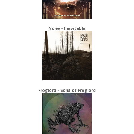
None - Inevitable
Froglord - Sons of Froglord