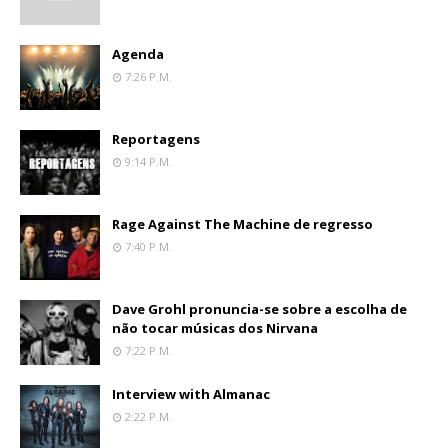
Agenda
7:26 P.m.
Reportagens
9:14 P.m.
Rage Against The Machine de regresso
7:40 P.m.
Dave Grohl pronuncia-se sobre a escolha de
não tocar músicas dos Nirvana
7:22 P.m.
Interview with Almanac
2:22 P.m.