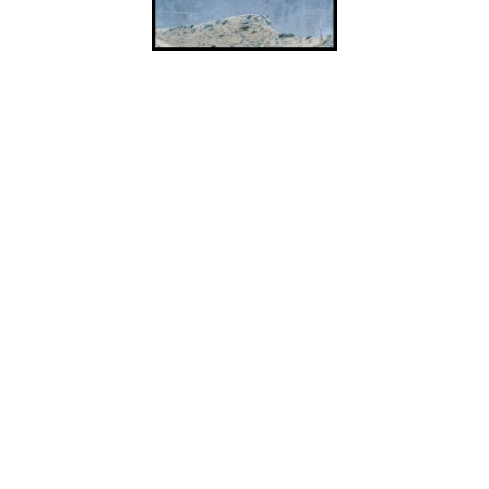
Dylan Carlson, para quem não sabe, é um dos rostos mais
emblemáticos, senão O rosto do grupo de culto de
drone/noise Earth. Talvez tenha ficado mais conhecido por
razões infames – emprestou a caçadeira a Cobain que acabou
por ser usada no seu alegado suicídio – mas a verdade é que
desde que os Earth voltaram com “Hex; Or Printing In The
Infernal Method”, houve um interesse acrescido pelo seu
trabalho e um elevar de patamar ao culto prestado à sua
banda de sempre.
É com base nesse culto que surge a curiosidade sobre este
trabalho a solo de Carlson e essa mesma curiosidade poderia
desiludir quem espera algo na linha dos Earth. Poderia, se os
seus fãs não tivessem a mente aberta o suficiente para
acolher nos seus corações esta espécie de álbum conceptual,
banda sonora, que retrata a história dos pioneiros alemães no
oeste canadiano. E a música é exactamente aquilo que a
premissa sugere. É impossível não fechar os olhos e não se