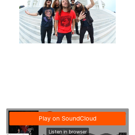
Os Iron Reagan estão de volta com um novo álbum, intitulado
“Tyranny of Will”, que será lançado a 16 de Setembro pela
Relapse Records.
Na aplicação abaixo podem ouvir o tema “Four More Years”,
retirado do novo disco, que é caracterizado pelas guitarradas
pungentes de Landphil Hall e Mark Bronzino, misturadas com
a voz agressiva do vocalista Tony Foresta.