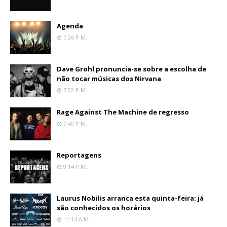
Agenda
7:26 P.m.
Dave Grohl pronuncia-se sobre a escolha de
não tocar músicas dos Nirvana
7:22 P.m.
Rage Against The Machine de regresso
7:40 P.m.
Reportagens
9:14 P.m.
Laurus Nobilis arranca esta quinta-feira: já
são conhecidos os horários
11:14 A.m.