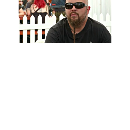
Numa entrevista realizada na edição deste ano do festival
Bloodstock Open Air, o guitarrista Sven Atle Kopperud ou
Silenoz, dos Dimmu Borgir, falou sobre o novo DVD "Forces
Of The Northern Night" que incluirá um espectáculo da banda
realizado em Maio de 2011 no Oslo Spektrum, na Noruega,
com a participação da Norwegian Radio Orchestra e do coro
Schola Cantorum:
"Ele deveria ter saído no mesmo ano em que foi gravado, mas
ficou em suspenso. Mas o som está óptimo. Nós
remisturámo-lo e remasterizámo-lo. Só está à espera de ser
lançado. Espera-se que seja lançado no início do próximo ano.
Há certas coisas que se têm de resolver, e não nos cabe a