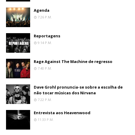
Agenda
7:26 P.m.
Reportagens
9:14 P.m.
Rage Against The Machine de regresso
7:40 P.m.
Dave Grohl pronuncia-se sobre a escolha de
não tocar músicas dos Nirvana
7:22 P.m.
Entrevista aos Heavenwood
11:33 P.m.