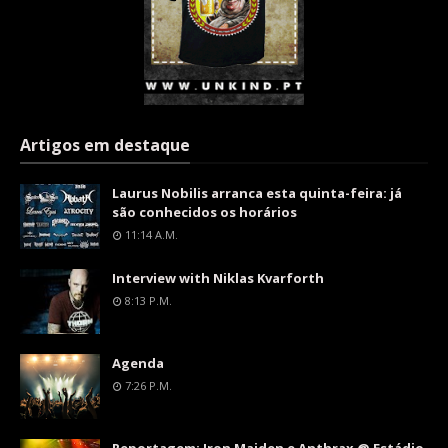
Artigos em destaque
Laurus Nobilis arranca esta quinta-feira: já
são conhecidos os horários
11:14 A.m.
Interview with Niklas Kvarforth
8:13 P.m.
Agenda
7:26 P.m.