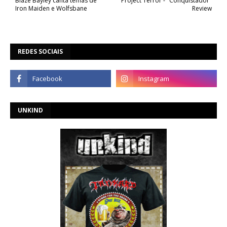
Blaze Bayley canta temas de
Project Terror - "Conquistador"
Iron Maiden e Wolfsbane
Review
REDES SOCIAIS
UNKIND