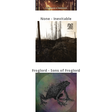
None - Inevitable
Froglord - Sons of Froglord