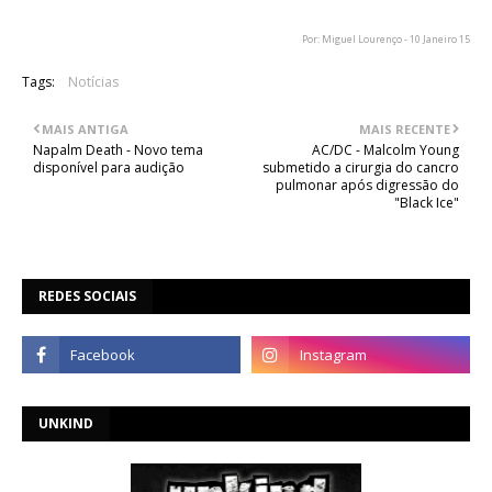
Por: Miguel Lourenço - 10 Janeiro 15
Tags:
Notícias
MAIS ANTIGA
MAIS RECENTE
Napalm Death - Novo tema
AC/DC - Malcolm Young
disponível para audição
submetido a cirurgia do cancro
pulmonar após digressão do
"Black Ice"
REDES SOCIAIS
UNKIND