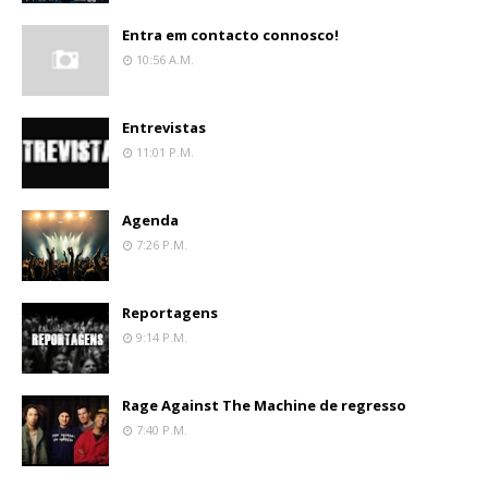
Entra em contacto connosco!
10:56 A.m.
Entrevistas
11:01 P.m.
Agenda
7:26 P.m.
Reportagens
9:14 P.m.
Rage Against The Machine de regresso
7:40 P.m.