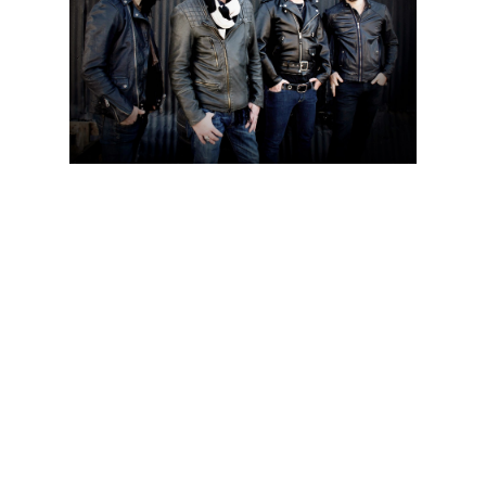
The Wildabouts é o nome da nova banda do vocalista Scott
Weiland (ex-Velvet Revolver e Stone Temple Pilots) que conta
também com Jeremy Brown na guitarra, Tommy Black no
baixo e Danny Thompson na bateria. "Blaster" é o nome do
primeiro registo da banda com lançamento marcado para o
dia 31 de Março e produzido por Rick Parker (dos Black Rebel
Motorcycle Club). O álbum, que conta com 12 temas, foi
gravado durante o ano passado na Lavish Studios em Burbank
e no The Sandbox em Beachwood Canyon.
Weiland afirma que "o álbum tem um som característico, mas
pode também atrair fãs de Stone Temple Pilots e fãs de Velvet
Revolver que ficaram do meu lado."