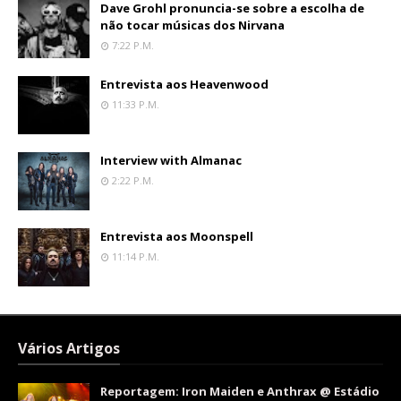
Dave Grohl pronuncia-se sobre a escolha de
não tocar músicas dos Nirvana
7:22 P.m.
Entrevista aos Heavenwood
11:33 P.m.
Interview with Almanac
2:22 P.m.
Entrevista aos Moonspell
11:14 P.m.
Vários Artigos
Reportagem: Iron Maiden e Anthrax @ Estádio