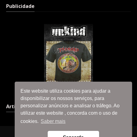
Publicidade
Este website utiliza cookies para ajudar a
disponibilizar os nossos serviços, para
personalizar anúncios e analisar o tráfego. Ao
Artigos em destaque
utilizar este website , concorda com o uso de
cookies.
Saber mais
Página Principal
A Equipa
Contacta-nos