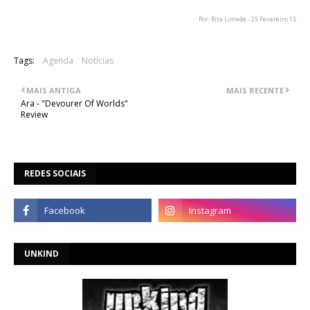
Por: Rita Limede - 25 Fevereiro 15
Tags:
Agenda
Notícias
MAIS ANTIGA
MAIS RECENTE
Ara - "Devourer Of Worlds"
Review
REDES SOCIAIS
UNKIND