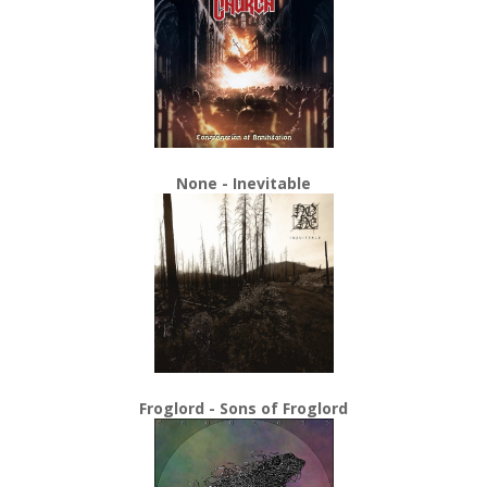
None - Inevitable
Froglord - Sons of Froglord