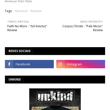
Review por Pedro Pedra
Tags:
Nacional
Reviews
MAIS ANTIGA
MAIS RECENTE
Faith No More - "Sol Invictus"
Corpus Christii - "Pale Moon"
Review
Review
REDES SOCIAIS
UNKIND