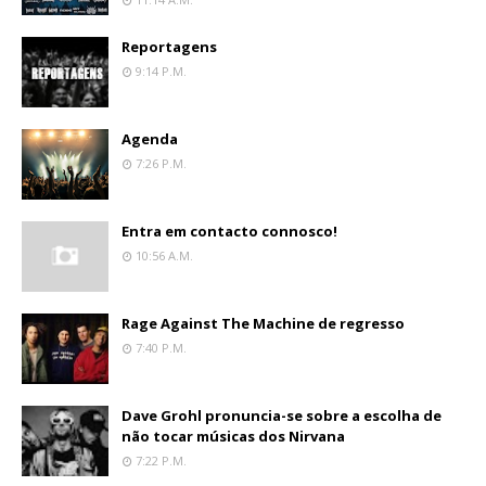
Reportagens
9:14 P.m.
Agenda
7:26 P.m.
Entra em contacto connosco!
10:56 A.m.
Rage Against The Machine de regresso
7:40 P.m.
Dave Grohl pronuncia-se sobre a escolha de
não tocar músicas dos Nirvana
7:22 P.m.