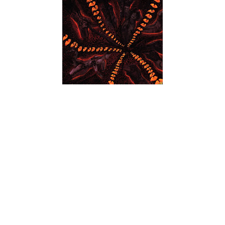
Formados em 2012, os Infra chegam ao seu primeiro registo
em 2015 e pela mão da Nuclear War Now! Productions. O
mesmo é dizer que esta recente banda Portuguesa, formada
por alguns dos maiores criativos do Metal nacional,
conseguiram chamar a atenção de uma das maiores editoras,
se não a maior, dentro do espectro Death/Thrash/Black.
Resta-nos agora escalpelizar o porquê desse sucedido.
Os Infra movimentam-se numa vaga obscura onde o peso se
mistura com a dissonância, a velocidade e o arrastamento
complementam-se mutuamente, a alquimia sonora junta
harmoniosamente o caos e a ordem, o profano e o sagrado