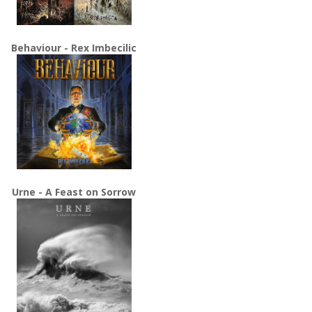
Behaviour - Rex Imbecilic
Urne - A Feast on Sorrow