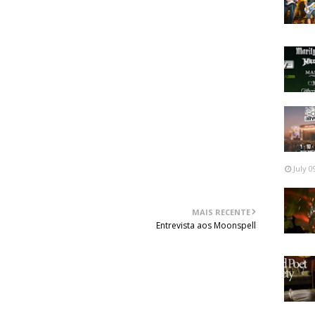
m, nomeadamente “Under the Beastcraft”, “The Great
t Eclipse” e podíamos continuar seguramente pois haveria
everá haver margem para a exploração e descoberta de
ra aqueles que a acabaram de descobrir. Em ambos os
amos perante um álbum de raízes profundas e fortes, mas,
o que de melhor vai sendo feito por este mundo fora.
July 0
MAIS RECENTE
Entrevista aos Moonspell