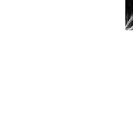
Depois de um trabalho mais progress
Christii regressam em 2015 às suas o
“Pale Moon”. Esta transição retrata,
longo dos últimos anos, bem como 
caminho musical.
Isto é Black Metal, por isso não esp
deste novo trabalho, uma coesão e u
tenebrosa e sombria conferida pel
sensibilidade e, como tal, toca-nos 
abordagem mais directa de “Pale Moo
sem retorno. Com uma produção int
sofrimento, raiva e veneração traz-no
voz de Nocturnos Horrendus, cuja cap
que ser salientada.