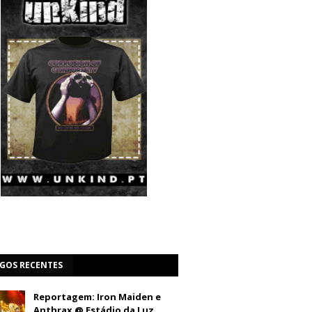
IGOS RECENTES
Reportagem: Iron Maiden e
Anthrax @ Estádio da Luz,