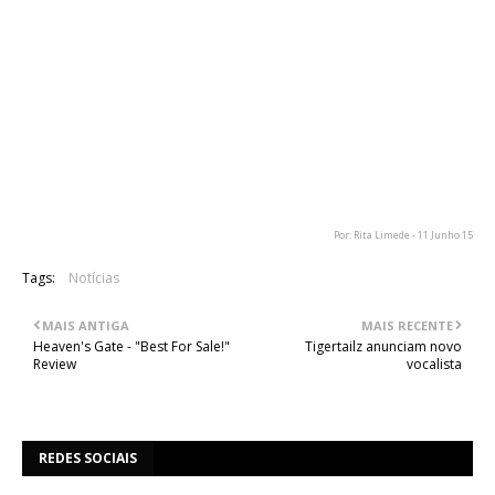
Por: Rita Limede - 11 Junho 15
Tags:
Notícias
MAIS ANTIGA
MAIS RECENTE
Heaven's Gate - "Best For Sale!"
Tigertailz anunciam novo
Review
vocalista
REDES SOCIAIS