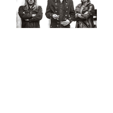
Os Motörhead disponibilizaram em streaming a faixa
"Thunder and Lightning" (disponível em baixo), que irá fazer
parte do seu próximo álbum de originais. Este intitula-se "Bad
Magic" e é o vigésimo-segundo lançamento do grupo, com
data de lançamento prevista para o dia 28 de Agosto.