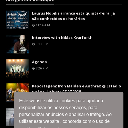
Laurus Nobilis arranca esta quinta-feira: já
são conhecidos os horários
11:14 A.m.
Interview with Niklas Kvarforth
8:13 P.m.
Agenda
7:26 P.m.
Reportagem: Iron Maiden e Anthrax @ Estádio
da Luz, Lisboa - 07.07.2026
9:36 P.m.
Este website utiliza cookies para ajudar a
disponibilizar os nossos serviços, para
Interview with Silent Skies
personalizar anúncios e analisar o tráfego. Ao
8:06 P.m.
utilizar este website , concorda com o uso de