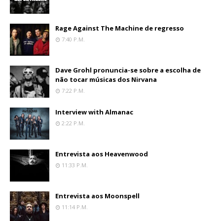
Rage Against The Machine de regresso
7:40 P.m.
Dave Grohl pronuncia-se sobre a escolha de
não tocar músicas dos Nirvana
7:22 P.m.
Interview with Almanac
2:22 P.m.
Entrevista aos Heavenwood
11:33 P.m.
Entrevista aos Moonspell
11:14 P.m.