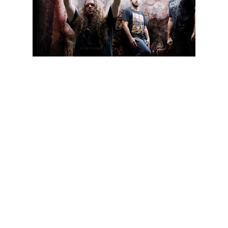
Os conhecidos mestres do death metal americano Hate
Eternal preparam-se para lançar o seu novo álbum "Infernus"
no próximo dia 21 de Agosto através da editora Season Of
Mist. "Infernus" foi gravado no Mana Recording Studio em St.
Petersburg, Florida (EUA) pertencente a Erik Rutan, membro
fundador e guitarrista dos Hate Eternal. O alinhamento será:
01. Locust Swarm
02. The Stygian Deep
03. Pathogenic Apathy
04. La Tempestad
05. Infernus
06. The Chosen One
07. Zealot, Crusader Of War
08. Order Of The Arcane Scripture