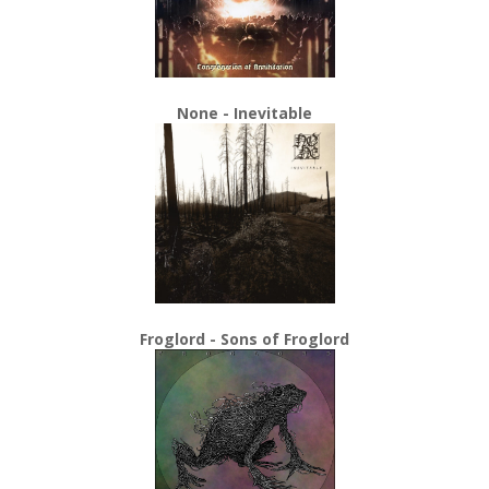
None - Inevitable
Froglord - Sons of Froglord