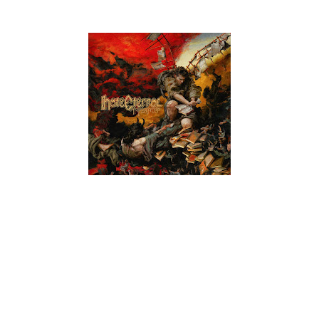
09. Chaos Theory
10. O' Majestic Being, Hear My Call
Erik Rutan declarou: "Estamos muito felizes com o processo
de gravação do nosso novo álbum e com a nossa nova
editora Season Of Mist. Trabalhámos muito arduamente para
fazer com que estas músicas reflitam o nosso percurso, do
passado ao presente, e a viagem dos Hate Eternal e dos