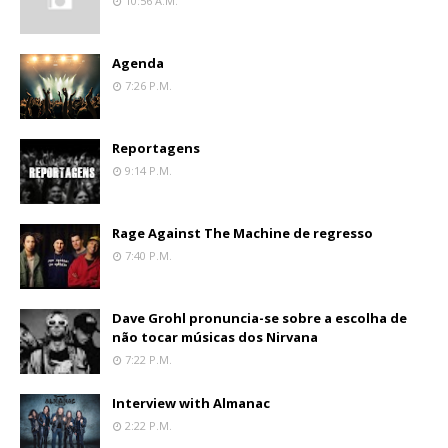
10:56 A.m.
Agenda
7:26 P.m.
Reportagens
9:14 P.m.
Rage Against The Machine de regresso
7:40 P.m.
Dave Grohl pronuncia-se sobre a escolha de
não tocar músicas dos Nirvana
7:22 P.m.
Interview with Almanac
2:22 P.m.