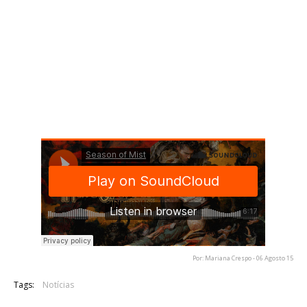
seus elementos. Compor este álbum foi um processo longo e
difícil. Foi necessário muita determinação, sangue e suor para
alcançar este objetivo. Estamos muitos orgulhosos do que
alcançámos a nível criativo e entusiasmados com a perspetiva
de lançar aquilo que sentimos ser o material mais forte dos
Hate Eternal até agora."
Antecipando o lançamento do álbum, os Hate Eternal têm
vindo a disponibilizar para audição algumas das faixas do
mesmo sendo a última a faixa-título "Infernus", que pode ser
ouvida abaixo:
Por: Mariana Crespo - 06 Agosto 15
Tags:
Notícias