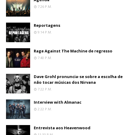
7:26 P.m.
Reportagens
9:14 P.m.
Rage Against The Machine de regresso
7:40 P.m.
Dave Grohl pronuncia-se sobre a escolha de
não tocar músicas dos Nirvana
7:22 P.m.
Interview with Almanac
2:22 P.m.
Entrevista aos Heavenwood
11:33 P.m.