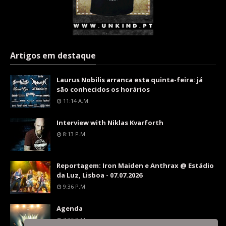
Artigos em destaque
Laurus Nobilis arranca esta quinta-feira: já
são conhecidos os horários
11:14 A.m.
Interview with Niklas Kvarforth
8:13 P.m.
Reportagem: Iron Maiden e Anthrax @ Estádio
da Luz, Lisboa - 07.07.2026
9:36 P.m.
Agenda
7:26 P.m.