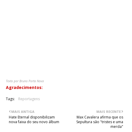
de ser, do conhecido "Master Killer", cujo refrão foi entoado
até à exaustão, no meio de imparáveis moshpits e circle-pits.
Para tema final, a banda reservou aquele que dá inclusive
nome ao último álbum, ou seja, "God Is I", despedindo-se
depois da sua "famiglia", debaixo de uma grande e merecida
ovação. Os Merauder provaram definitivamente que são um
dos melhores exemplos do hardcore saído da fornalha nova-
iorquina, carregando a sua bandeira com vigor, por todos os
palcos que pisam. Lisboa não foi excepção, tendo valido
bastante o tempo de espera. Esperemos que o próximo
concerto da banda em Portugal não demore assim tanto
tempo a acontecer.
Texto por Bruno Porta Nova
Agradecimentos:
HellXis
Tags:
Reportagens
MAIS ANTIGA
MAIS RECENTE
Hate Eternal disponibilizam
Max Cavalera afirma que os
nova faixa do seu novo álbum
Sepultura são "tristes e uma
merda"