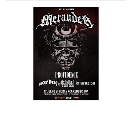
25 anos volvidos, e Portugal estava finalmente preparado para
receber os norte-americanos Merauder, naquilo que prometia
ser uma noite inesquecível. Para isso, os veteranos do
hardcore nova-iorquino contaram com o forte apoio de um