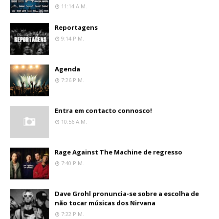
11:14 A.m.
Reportagens
9:14 P.m.
Agenda
7:26 P.m.
Entra em contacto connosco!
10:56 A.m.
Rage Against The Machine de regresso
7:40 P.m.
Dave Grohl pronuncia-se sobre a escolha de
não tocar músicas dos Nirvana
7:22 P.m.