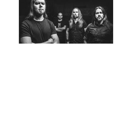
Os finlandeses Insomnium anunciaram que irão substituir o
seu vocalista e baixista Niilo Sevanen, no que respeita à sua
primeira digressão norte-americana. A banda de death metal
melódico lançou inclusive a seguinte declaração:
"No Sábado passado, recebemos um telefonema inesperado,
enquanto nos dirigíamos para o Gothoom Festival, na
Eslováquia. Infelizmente, tinha surgido uma doença grave no
seio da família do Niilo. Sentimo-nos todos devastados, mas
ainda fomos capazes, de alguma forma, de realizar o
concerto.
"No entanto, devido a estas circunstâncias imprevistas, não