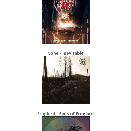
None - Inevitable
Froglord - Sons of Froglord