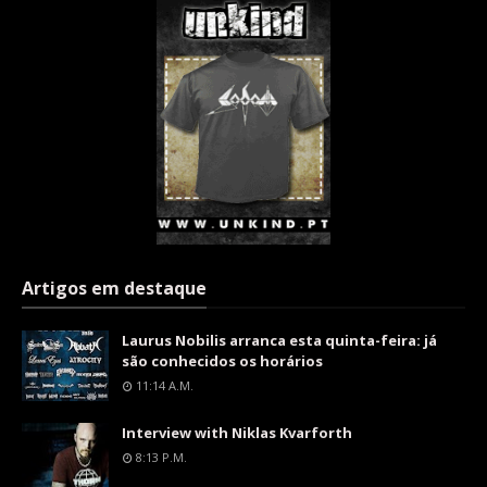
Artigos em destaque
Laurus Nobilis arranca esta quinta-feira: já
são conhecidos os horários
11:14 A.m.
Interview with Niklas Kvarforth
8:13 P.m.