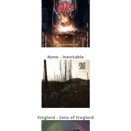
None - Inevitable
Froglord - Sons of Froglord