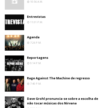
10:56 A.m.
Entrevistas
11:01 P.m.
Agenda
7:26 P.m.
Reportagens
9:14 P.m.
Rage Against The Machine de regresso
7:40 P.m.
Dave Grohl pronuncia-se sobre a escolha de
não tocar músicas dos Nirvana