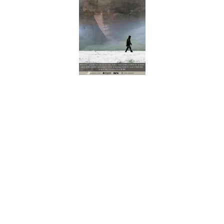
"Street Of Dreams" conta a história de Jan Erling Holberg, um
baixista e compositor de uma pequena cidade na Noruega.
Com 47 anos, uma família e um emprego estável, Jan não
esquece o seu sonho de infância de se tornar um músico
profissional. Após uma crise de meia-idade percebe que é a
altura de fazer uma última tentativa para alcançar esse
objectivo. É deste modo que entra em contacto com o seu
ídolo de longa data, Joe Lynn Turner. Impressionado pelas
demos de Jan, Joe Lynn vai até à Noruega para gravar um
álbum e participar numa digressão com Jan.
O documentário foi gravado entre Janeiro de 2011 e Agosto
de 2012 e foi inicialmente apenas exibido pelo canal televisivo