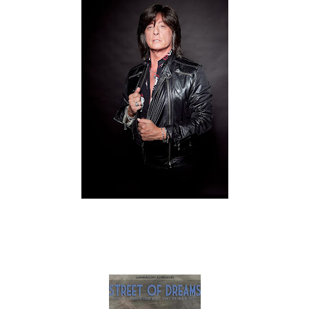
O lendário vocalista Joe Lynn Turner (Rainbow, Deep Purple,
Yngwie Malmsteen) é a estrela do documentário norueguês
"Street Of Dreams", lançado internacionalmente no passado
dia 20 de Agosto.