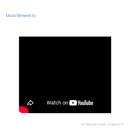
norueguês NRK e em festivais específicos. Está agora
disponível para download ou aluguer através do site
Musicfilmweb.tv
Pode ser visto abaixo o trailer de "Street Of Dreams".
Por: Mariana Crespo - 22 Agosto 15