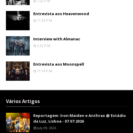
7:22 P.m.
Entrevista aos Heavenwood
11:33 P.m.
Interview with Almanac
2:22 P.m.
Entrevista aos Moonspell
11:14 P.m.
Vários Artigos
Reportagem: Iron Maiden e Anthrax @ Estádio
da Luz, Lisboa - 07.07.2026
July 09, 2026