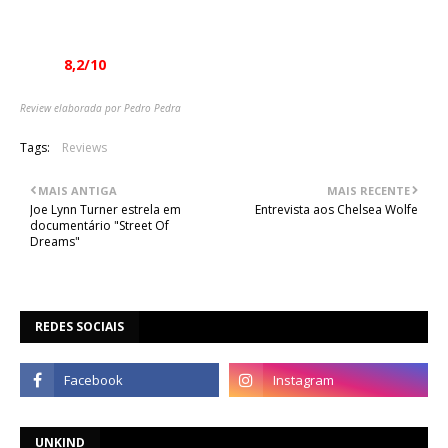
Como tal, atrevam-se e não os deixem passar sem que vos
toquem!
Nota:
8,2/10
Review elaborada por Pedro Pedra
Tags:
Reviews
MAIS ANTIGA
MAIS RECENTE
Joe Lynn Turner estrela em
Entrevista aos Chelsea Wolfe
documentário "Street Of
Dreams"
REDES SOCIAIS
UNKIND