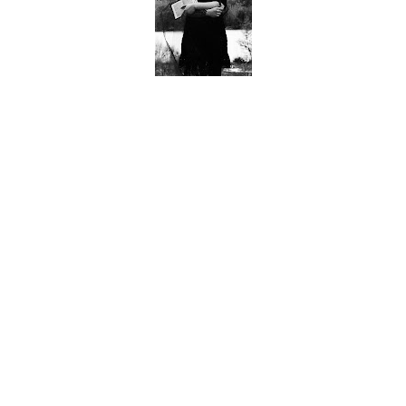
Já lá vão os dias em que a novidade era acompanhada de
imaturidade, pelo menos, esta é uma tendência que se
acentua nas bandas mais recentes. No caso dos Nacionais
Vaee Solis, tudo o que constitui este trabalho de apresentação
é simplesmente tocante, ao ponto de nos iludir com uma falsa
mensagem de desnorte. Aqui, os caminhos foram bem
trilhados pelo que a pretensa simplicidade que nos atinge é
resultado de um lote de experiências emocionais envelhecidas
em pipas de carvalho enraivecido e debitadas numa cadência
tortuosa e q.b. maquiavélica.
“Saturn’s Storm” inicia esta incursão com um poder
descomunal, onde as notas são o prelúdio desta mesma
tempestade anunciada, a sua marcha lenta é uma mera ilusão
à turbulência e consequente poder destrutivo que vai
demonstrando. “Adversarial Light” segue-se e o ritmo imposto