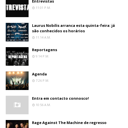
Entrevistas
11:01 P.m.
Laurus Nobilis arranca esta quinta-feira: já
são conhecidos os horários
11:14 A.m.
Reportagens
9:14 P.m.
Agenda
7:26 P.m.
Entra em contacto connosco!
10:56 A.m.
Rage Against The Machine de regresso