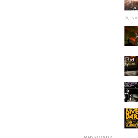
electrónicos e lá ao fundo, as características da música
ropriamente uma banda má, muito pelo contrário, acaba
 por estar muito próxima do que se vai fazendo cá para
July 0
im, existem aqui temas que sobressaem e que são
ivante e mesmo assim um vício, o que dizer dos Tengger
tas mais tradicionais no que dizem respeito a folk metal.
do Mundo de Sines estiverem a ler isto, estes são dois
lada, emoção e muita melodia típica da Mongólia. Esta
 vencedora em que não será necessário mais do que
or si. E a forma como a música fala, obriga a que se vá
 nomes. Essencial para quem gosta (precisa) de conhecer
 metal.
MAIS RECENTE