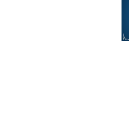
Exacto. Metal da Mongólia. Não se 
atenção. “Mongol Metal” é uma orga
aparentemente faz parte do territóri
que havia uma outra Mongólia fora do
Esta organização junta assim nesta es
Treasures e os Ego Fall. Para quem n
metal, esta será umad as melhores fo
Cada uma das três bandas surge com u
três formas diferentes de usar os ele
o canto gutural, (o original) bem cara
Os Ego Fall são a banda que está mai