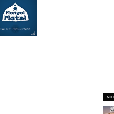
trata de um título de um álbum apenas para chamar a
nização de heavy metal da Mongólia do interior que
o chinês – aparentemente porque não tinha conhecimento
 território da Mongólia, que é uma nação independente.
pécie de split três bandas, os Tengger Cavalry, os Nine
ão conhece a música tradicional da Mongólia e for fã de
rmas de tomar conhecimento com esta cultura.
ma personalidade bem distinta e vincada, sendo que são
ART
mentos próprios da cultura musical da Mongólia, tal como
cterístico e que se reconhece a quilómetros de distância.
s próxima das sonoridades mais modernas, parecendo um