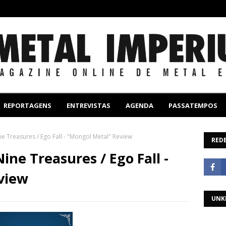
REPORTAGENS
ENTREVISTAS
AGENDA
PASSATEMPOS
ne Treasures / Ego Fall - "Mongol Metal" Review
REDE
ine Treasures / Ego Fall -
view
UNK