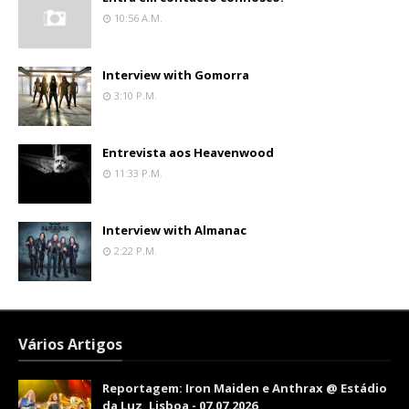
10:56 A.m.
Interview with Gomorra
3:10 P.m.
Entrevista aos Heavenwood
11:33 P.m.
Interview with Almanac
2:22 P.m.
Vários Artigos
Reportagem: Iron Maiden e Anthrax @ Estádio
da Luz, Lisboa - 07.07.2026