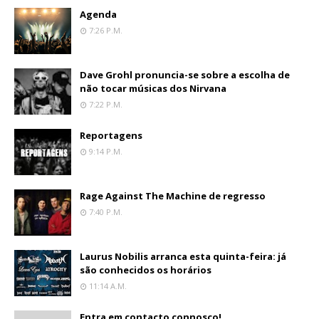
Agenda
7:26 P.m.
Dave Grohl pronuncia-se sobre a escolha de
não tocar músicas dos Nirvana
7:22 P.m.
Reportagens
9:14 P.m.
Rage Against The Machine de regresso
7:40 P.m.
Laurus Nobilis arranca esta quinta-feira: já
são conhecidos os horários
11:14 A.m.
Entra em contacto connosco!