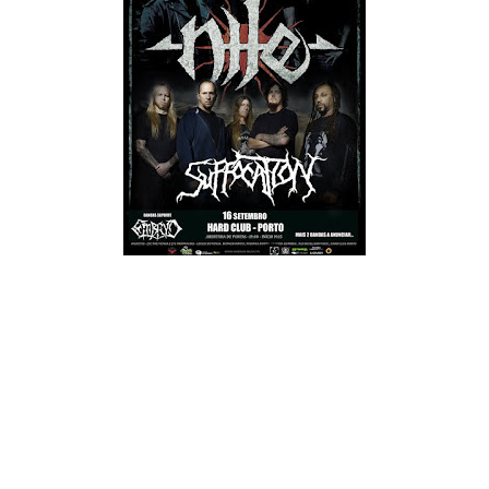
Como anunciado anteriormente, a tour europeia encabeçada
pelos norte-americanos Nile e Suffocation, irá passar pelo
nosso país nos dias 16 e 17 de Setembro, no Porto (Hard
Club) e em Lisboa (RCA Club), respectivamente.
As bandas de suporte confirmadas são os italianos Embryo e
os franceses Chabtan. Os bilhetes para as duas datas têm o
preço de 23 euros em modo de pré-venda, e 25 euros no
próprio dia. No Porto os concertos terão início pelas 19h, e