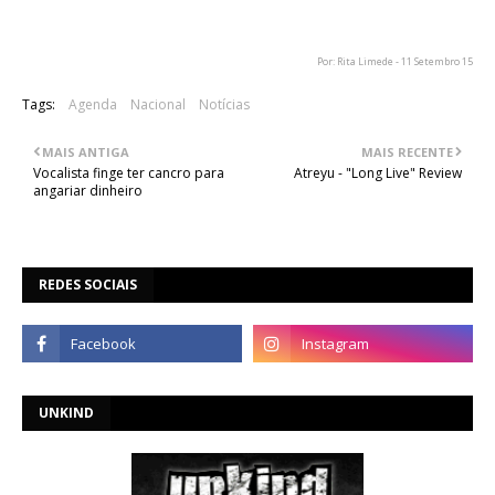
em Lisboa pelas 19h15.
Por: Rita Limede - 11 Setembro 15
Tags:
Agenda
Nacional
Notícias
MAIS ANTIGA
MAIS RECENTE
Vocalista finge ter cancro para
Atreyu - "Long Live" Review
angariar dinheiro
REDES SOCIAIS
UNKIND