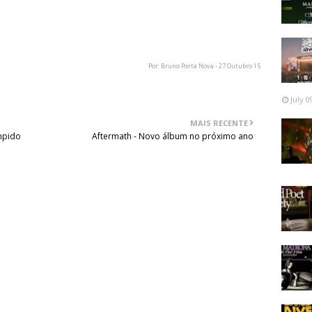
que o Steven faleceu hoje de manhã. Estou extremamente
tos, mas é insignificante em comparação com a amizade
ntir muito a sua falta."
Por: Bruno Porta Nova - 27 Outubro 15
July 0
MAIS RECENTE
mpido
Aftermath - Novo álbum no próximo ano