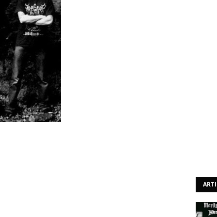
 um álbum disponível, intitulado "The Embers Of The
aram-se recentemente com um triste acontecimento, pois
, deixando o multi-instrumentista Michael Blenkarn como
praticantes de black metal atmosférico tratavam-se de
ART
 no Facebook da banda: