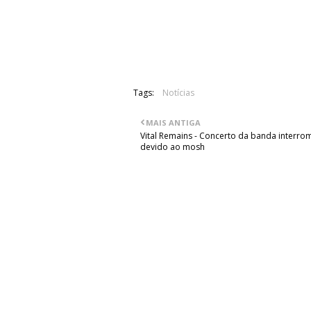
"É com grande tristeza que partilho 
orgulhoso da música que criámos jun
que tínhamos. Eu e muitos outros vão se
Tags:
Notícias
MAIS ANTIGA
Vital Remains - Concerto da banda interro
devido ao mosh