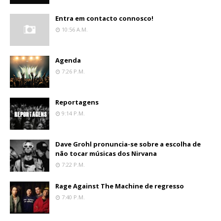
Entra em contacto connosco!
10:56 A.m.
Agenda
7:26 P.m.
Reportagens
9:14 P.m.
Dave Grohl pronuncia-se sobre a escolha de
não tocar músicas dos Nirvana
7:22 P.m.
Rage Against The Machine de regresso
7:40 P.m.