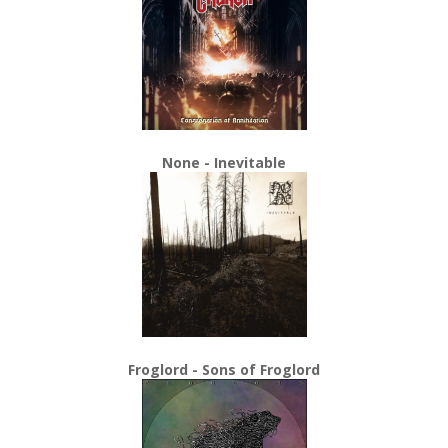
None - Inevitable
Froglord - Sons of Froglord