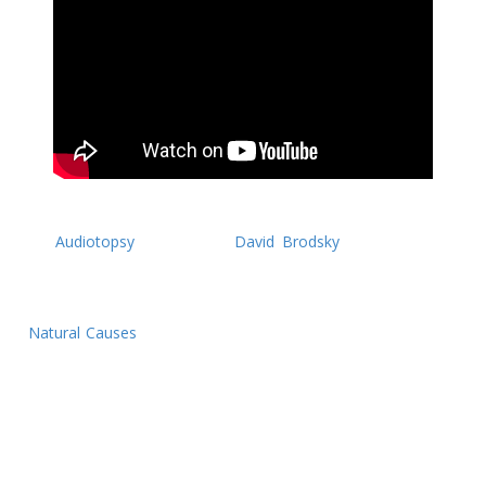
"The Calling" é o primeiro videoclipe do álbum de estreia
dos
Audiotopsy
, dirigido por
David Brodsky
, e que pode ser
visto acima.
De relembrar que este tema foi extraído do álbum de estreia
"
Natural Causes
", da nova banda estadunidense de hard rock
progressivo, que reúne elementos dos Mudvayne e Skrape.
O álbum foi lançado no passado dia 2 de outubro, via Napalm
Records, e é composto por doze faixas:
01. Headshot