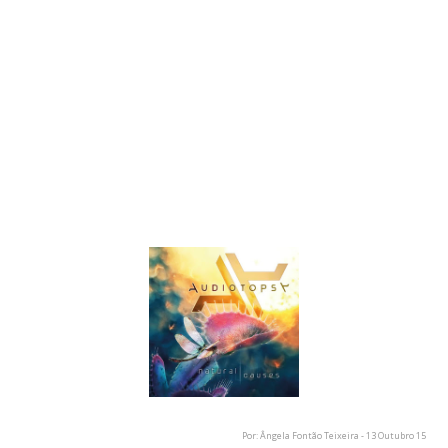
02. All We Know
03. LYLAB
04. The Calling
05. H2O (Interlude)
06. Swim
07. Disguise Your Devils
08. Burn the Sky
09. Distorted
10. Darken the Rainbow
11. Frozen Scars
12. Natural Causes
Por: Ângela Fontão Teixeira - 13 Outubro 15